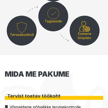
Tagasiside
Esimene
Tervisekontroll
tööpäev
MIDA ME PAKUME
Tervist toetav töökoht
Võimaldame põhjalikke tervisekontrolle