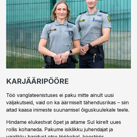
KARJÄÄRIPÖÖRE
Töö vanglateenistuses ei paku mitte ainult uusi
väljakutseid, vaid on ka äärmiselt tähendusrikas – siin
aitad kaasa inimeste suunamisel õiguskuulekale teele.
Hindame elukestvat õpet ja aitame Sul kiirelt uues
rollis kohaneda. Pakume isiklikku juhendajat ja
vajalikku haridust otse töökohal, koostöös