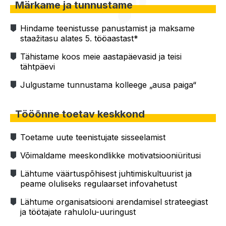
Märkame ja tunnustame
Hindame teenistusse panustamist ja maksame
staažitasu alates 5. tööaastast*
Tähistame koos meie aastapäevasid ja teisi
tähtpäevi
Julgustame tunnustama kolleege „ausa paiga“
Tööõnne toetav keskkond
Toetame uute teenistujate sisseelamist
Võimaldame meeskondlikke motivatsiooniüritusi
Lähtume väärtuspõhisest juhtimiskultuurist ja
peame oluliseks regulaarset infovahetust
Lähtume organisatsiooni arendamisel strateegiast
ja töötajate rahulolu-uuringust