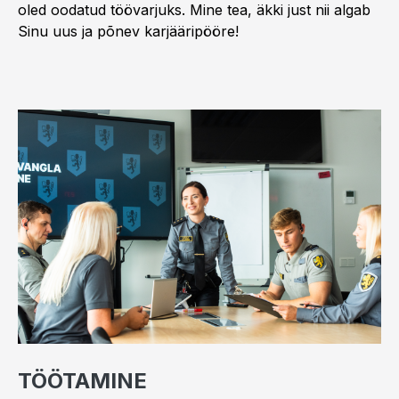
oled oodatud töövarjuks. Mine tea, äkki just nii algab
Sinu uus ja põnev karjääripööre!
TÖÖTAMINE