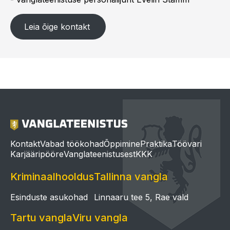
Leia õige kontakt
Pilt
Kontakt
Vabad töökohad
Õppimine
Praktika
Töövari
Karjääripööre
Vanglateenistusest
KKK
Kriminaalhooldus
Tallinna vangla
Esinduste asukohad
Linnaaru tee 5, Rae vald
Tartu vangla
Viru vangla