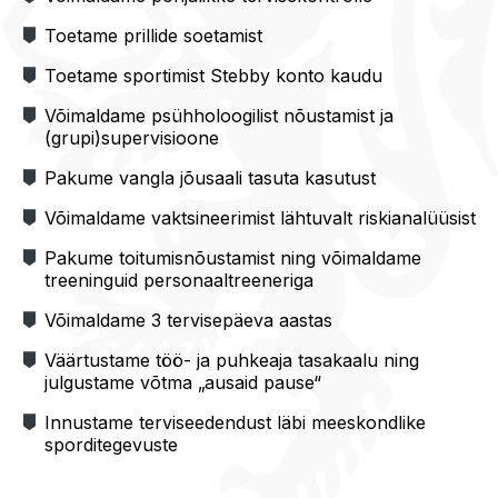
Toetame prillide soetamist
Toetame sportimist Stebby konto kaudu
Võimaldame psühholoogilist nõustamist ja
(grupi)supervisioone
Pakume vangla jõusaali tasuta kasutust
Võimaldame vaktsineerimist lähtuvalt riskianalüüsist
Pakume toitumisnõustamist ning võimaldame
treeninguid personaaltreeneriga
Võimaldame 3 tervisepäeva aastas
Väärtustame töö- ja puhkeaja tasakaalu ning
julgustame võtma „ausaid pause“
Innustame terviseedendust läbi meeskondlike
sporditegevuste