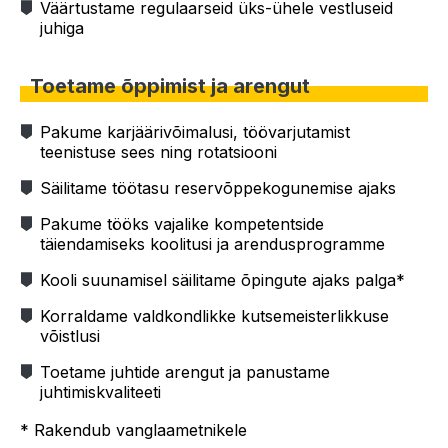
Väärtustame regulaarseid üks-ühele vestluseid
juhiga
Toetame õppimist ja arengut
Pakume karjäärivõimalusi, töövarjutamist
teenistuse sees ning rotatsiooni
Säilitame töötasu reservõppekogunemise ajaks
Pakume tööks vajalike kompetentside
täiendamiseks koolitusi ja arendusprogramme
Kooli suunamisel säilitame õpingute ajaks palga*
Korraldame valdkondlikke kutsemeisterlikkuse
võistlusi
Toetame juhtide arengut ja panustame
juhtimiskvaliteeti
* Rakendub vanglaametnikele