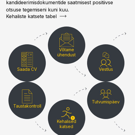
kandideerimisdokumentide saatmisest positiivse
otsuse tegemiseni kuni kuu.
Pilt
Kehaliste katsete tabel
Võtame
ühendust
Vestlus
Saada CV
Tutvumispäev
Taustakontroll
Kehalised
katsed