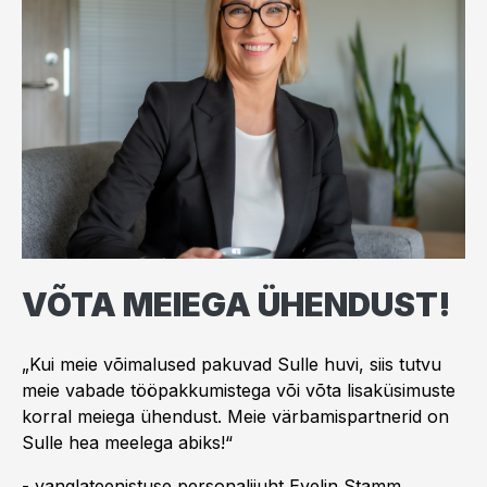
VÕTA MEIEGA ÜHENDUST!
„Kui meie võimalused pakuvad Sulle huvi, siis tutvu
meie vabade tööpakkumistega või võta lisaküsimuste
korral meiega ühendust. Meie värbamispartnerid on
Sulle hea meelega abiks!“
- vanglateenistuse personalijuht Evelin Stamm