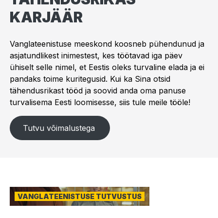
KARJÄÄR
Vanglateenistuse meeskond koosneb pühendunud ja
asjatundlikest inimestest, kes töötavad iga päev
ühiselt selle nimel, et Eestis oleks turvaline elada ja ei
pandaks toime kuritegusid. Kui ka Sina otsid
tähendusrikast tööd ja soovid anda oma panuse
turvalisema Eesti loomisesse, siis tule meile tööle!
Tutvu võimalustega
Video
VANGLATEENISTUSE TUTVUSTUS
fail