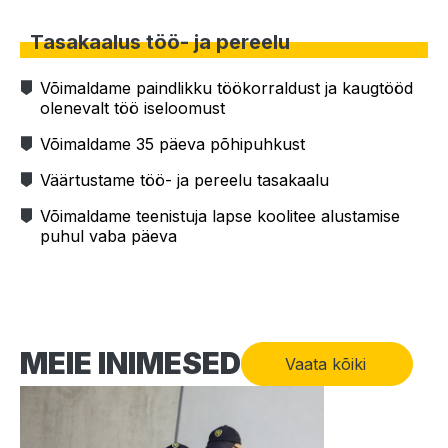
Tasakaalus töö- ja pereelu
Võimaldame paindlikku töökorraldust ja kaugtööd
olenevalt töö iseloomust
Võimaldame 35 päeva põhipuhkust
Väärtustame töö- ja pereelu tasakaalu
Võimaldame teenistuja lapse koolitee alustamise
puhul vaba päeva
MEIE INIMESED
Vaata kõiki