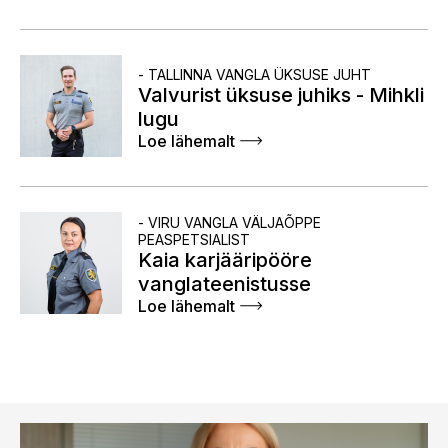
TALLINNA VANGLA ÜKSUSE JUHT
Valvurist üksuse juhiks - Mihkli
lugu
Loe lähemalt
VIRU VANGLA VÄLJAÕPPE
PEASPETSIALIST
Kaia karjääripööre
vanglateenistusse
Loe lähemalt