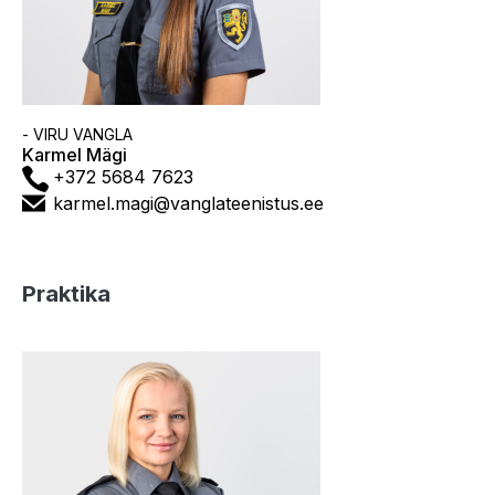
Asutus
- VIRU VANGLA
Karmel Mägi
Telefon
+372 5684 7623
E-
karmel.magi@vanglateenistus.ee
post
Praktika