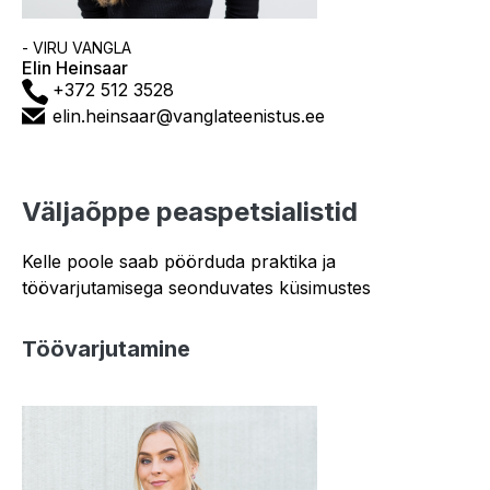
Asutus
- VIRU VANGLA
Elin Heinsaar
Telefon
+372 512 3528
E-
elin.heinsaar@vanglateenistus.ee
post
Väljaõppe peaspetsialistid
Kelle poole saab pöörduda praktika ja
töövarjutamisega seonduvates küsimustes
Töövarjutamine