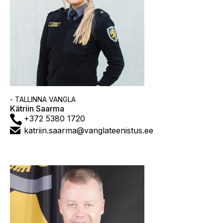
Asutus
- TALLINNA VANGLA
Kätriin Saarma
Telefon
+372 5380 1720
E-
katriin.saarma@vanglateenistus.ee
post