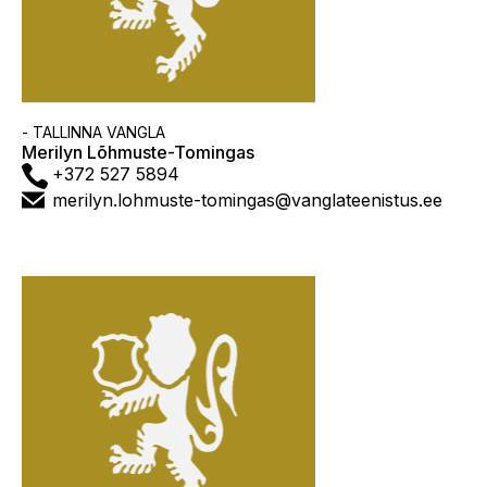
Asutus
- TALLINNA VANGLA
Merilyn Lõhmuste-Tomingas
Telefon
+372 527 5894
E-
merilyn.lohmuste-tomingas@vanglateenistus.ee
post