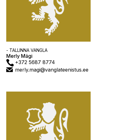
Asutus
- TALLINNA VANGLA
Merly Mägi
Telefon
+372 5687 8774
E-
merly.magi@vanglateenistus.ee
post