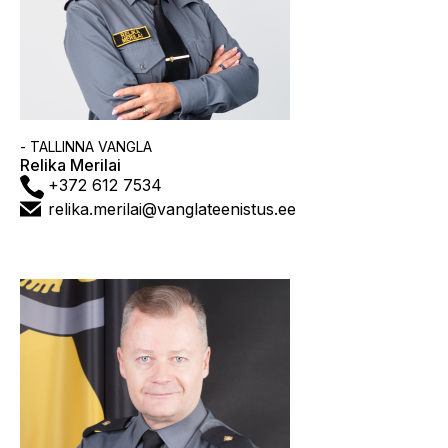
Asutus
- TALLINNA VANGLA
Relika Merilai
Telefon
+372 612 7534
E-
relika.merilai@vanglateenistus.ee
post