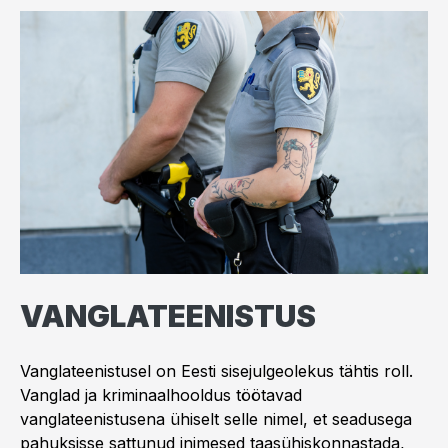
VANGLATEENISTUS
Vanglateenistusel on Eesti sisejulgeolekus tähtis roll.
Vanglad ja kriminaalhooldus töötavad
vanglateenistusena ühiselt selle nimel, et seadusega
pahuksisse sattunud inimesed taasühiskonnastada,