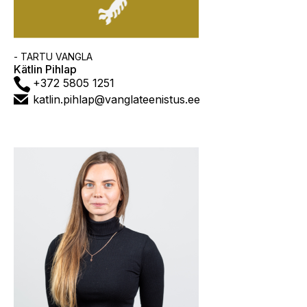
Asutus
- TARTU VANGLA
Kätlin Pihlap
Telefon
+372 5805 1251
E-
katlin.pihlap@vanglateenistus.ee
post