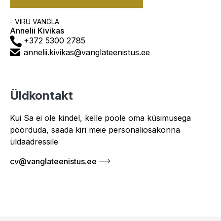
Asutus
- VIRU VANGLA
Annelii Kivikas
Telefon
+372 5300 2785
E-
annelii.kivikas@vanglateenistus.ee
post
Üldkontakt
Kui Sa ei ole kindel, kelle poole oma küsimusega
pöörduda, saada kiri meie personaliosakonna
üldaadressile
cv@vanglateenistus.ee