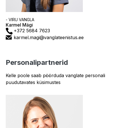
Asutus
- VIRU VANGLA
Karmel Mägi
Telefon
+372 5684 7623
E-
karmel.magi@vanglateenistus.ee
post
Personalipartnerid
Kelle poole saab pöörduda vanglate personali
puudutavates küsimustes