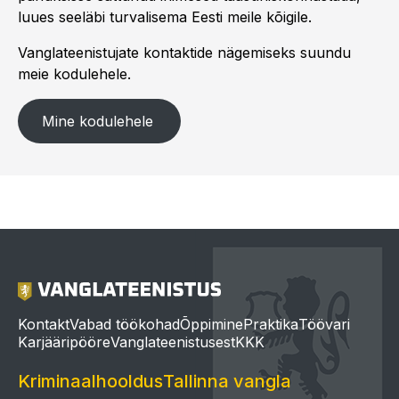
luues seeläbi turvalisema Eesti meile kõigile.
Vanglateenistujate kontaktide nägemiseks suundu
meie kodulehele.
Mine kodulehele
Pilt
Kontakt
Vabad töökohad
Õppimine
Praktika
Töövari
Karjääripööre
Vanglateenistusest
KKK
Kriminaalhooldus
Tallinna vangla