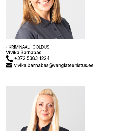
Asutus
- KRIMINAALHOOLDUS
Vivika Barnabas
Telefon
+372 5383 1224
E-
vivika.barnabas@vanglateenistus.ee
post