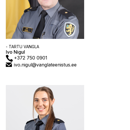
Asutus
- TARTU VANGLA
Ivo Nigul
Telefon
+372 750 0901
E-
ivo.nigul@vanglateenistus.ee
post