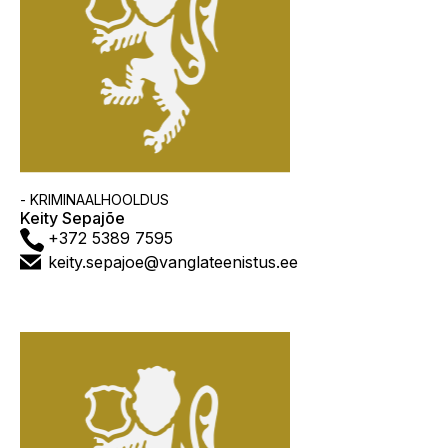
Asutus
- KRIMINAALHOOLDUS
Keity Sepajõe
Telefon
+372 5389 7595
E-
keity.sepajoe@vanglateenistus.ee
post