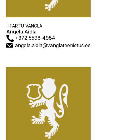
Asutus
- TARTU VANGLA
Angela Aidla
Telefon
+372 5598 4984
E-
angela.aidla@vanglateenistus.ee
post