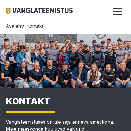
Liigu
edasi
põhisisu
juurde
LEIVAPURU
Avaleht
Kontakt
Liitu meiega
Karjäär
Vanglateenistusest
Vabad töökohad
Töötamine
Meie inimesed
PÕHINAVIG
Töötamine
KKK
rendivanglas
Kontakt
Õppimine
Praktika
Töövari
KONTAKT
Karjääripööre
Vanglateenistuses on üle saja erineva ametikoha.
Meie meeskonda kuuluvad valvurid,