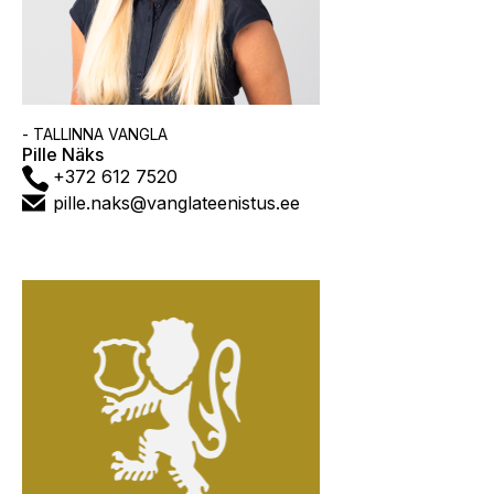
Asutus
- TALLINNA VANGLA
Pille Näks
Telefon
+372 612 7520
E-
pille.naks@vanglateenistus.ee
post