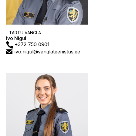
Asutus
- TARTU VANGLA
Ivo Nigul
Telefon
+372 750 0901
E-
ivo.nigul@vanglateenistus.ee
post