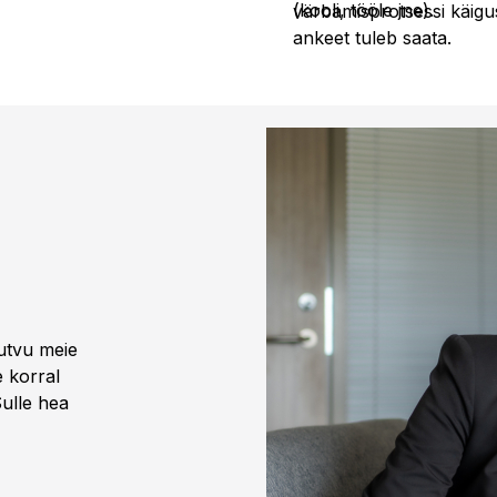
(kooli, tööle jne).
värbamisprotsessi käigus
ankeet tuleb saata.
tutvu meie
 korral
ulle hea