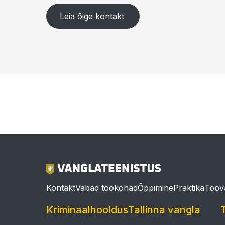
Leia õige kontakt
Pilt
Kontakt
Vabad töökohad
Õppimine
Praktika
Tööv
Kriminaalhooldus
Tallinna vangla