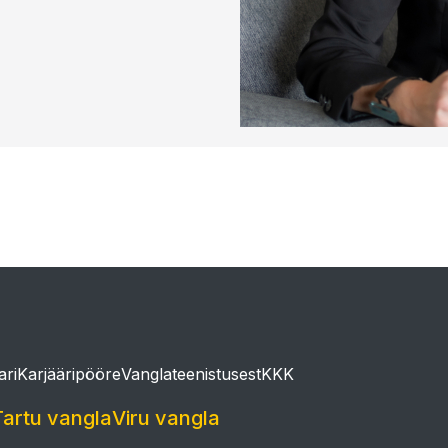
ari
Karjääripööre
Vanglateenistusest
KKK
Tartu vangla
Viru vangla