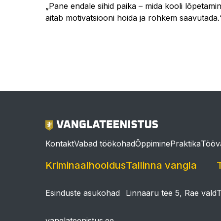
„Pane endale sihid paika – mida kooli lõpetami
aitab motivatsiooni hoida ja rohkem saavutada.
Pilt
Kontakt
Vabad töökohad
Õppimine
Praktika
Tööv
Kriminaalhooldus
Tallinna vangla
Esinduste asukohad
Linnaaru tee 5, Rae vald
T
vanglateenistus.ee