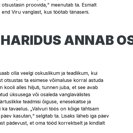
t otsustasin proovida,“ meenutab ta. Esmalt
s end Viru vanglast, kus töötab tänaseni.
EHARIDUS ANNAB OS
 saab olla veelgi oskuslikum ja teadlikum, kui
st otsustas ta esimese võimaluse korral astuda
 kooli alles hiljuti, tunnen juba, et see avab
tatud üksusega või osaleda vanglavälistes
ärtuslikke teadmisi õiguse, enesekaitse ja
i ka tavaelus. „Valvuri töös on kõige tähtsam
päev kasutan,“ selgitab ta. Lisaks läheb iga päev
ast pädevust, et oma tööd korrektselt ja kindlalt