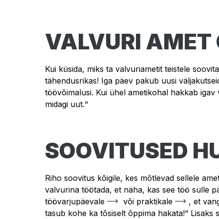
VALVURI AMET
Kui küsida, miks ta valvuriametit teistele soovi
tähendusrikas! Iga päev pakub uusi väljakutseid
töövõimalusi. Kui ühel ametikohal hakkab igav võ
midagi uut.“
SOOVITUSED HU
Riho soovitus kõigile, kes mõtlevad sellele ame
valvurina töötada, et näha, kas see töö sulle pä
töövarjupäevale
või
praktikale
, et van
tasub kohe ka tõsiselt õppima hakata!“ Lisaks 