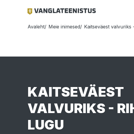
Liigu
edasi
põhisisu
juurde
LEIVAPURU
Avaleht
Meie inimesed
Kaitseväest valvuriks 
KAITSEVÄEST
VALVURIKS - R
LUGU