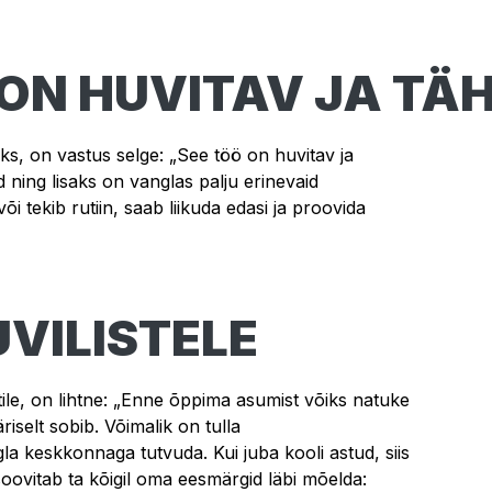
 ON HUVITAV JA T
taks, on vastus selge: „See töö on huvitav ja
 ning lisaks on vanglas palju erinevaid
i tekib rutiin, saab liikuda edasi ja proovida
VILISTELE
tile, on lihtne: „Enne õppima asumist võiks natuke
riselt sobib. Võimalik on tulla
gla keskkonnaga tutvuda. Kui juba kooli astud, siis
soovitab ta kõigil oma eesmärgid läbi mõelda: