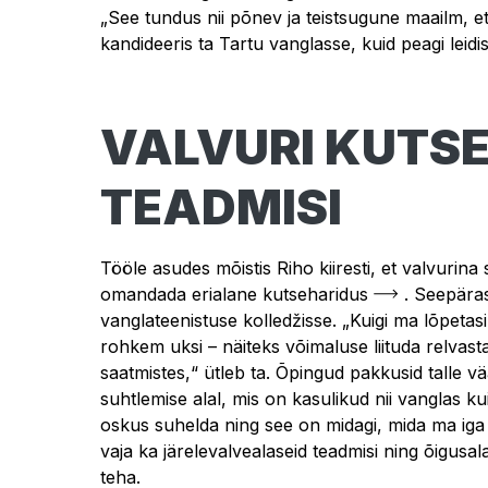
„See tundus nii põnev ja teistsugune maailm, e
kandideeris ta Tartu vanglasse, kuid peagi leidi
VALVURI KUTS
TEADMISI
Tööle asudes mõistis Riho kiiresti, et valvurina
omandada
erialane kutseharidus
. Seepära
vanglateenistuse kolledžisse. „Kuigi ma lõpetasin
rohkem uksi – näiteks võimaluse liituda relvas
saatmistes,“ ütleb ta. Õpingud pakkusid talle vä
suhtlemise alal, mis on kasulikud nii vanglas ku
oskus suhelda ning see on midagi, mida ma iga 
vaja ka järelevalvealaseid teadmisi ning õigusal
teha.