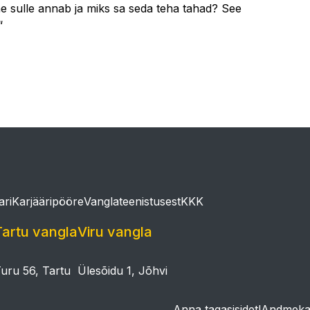
ne sulle annab ja miks sa seda teha tahad? See
“
ari
Karjääripööre
Vanglateenistusest
KKK
Tartu vangla
Viru vangla
uru 56, Tartu
Ülesõidu 1, Jõhvi
Anna tagasisidet!
Andmekai