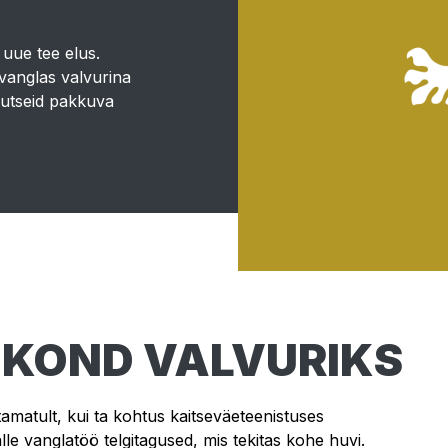
 uue tee elus.
 vanglas valvurina
kutseid pakkuva
KOND VALVURIKS
amatult, kui ta kohtus kaitseväeteenistuses
lle vanglatöö telgitagused, mis tekitas kohe huvi.