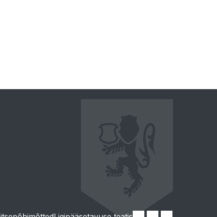
tsepõhimõtted
Ligipääsetavuse teatis