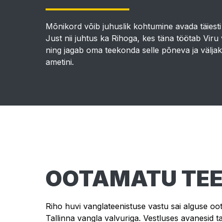
Mõnikord võib juhuslik kohtumine avada täiesti
Just nii juhtus ka Rihoga, kes täna töötab Viru
ning jagab oma teekonda selle põneva ja välja
ametini.
OOTAMATU TEE
Riho huvi vanglateenistuse vastu sai alguse oot
Tallinna vangla valvuriga. Vestluses avanesid ta